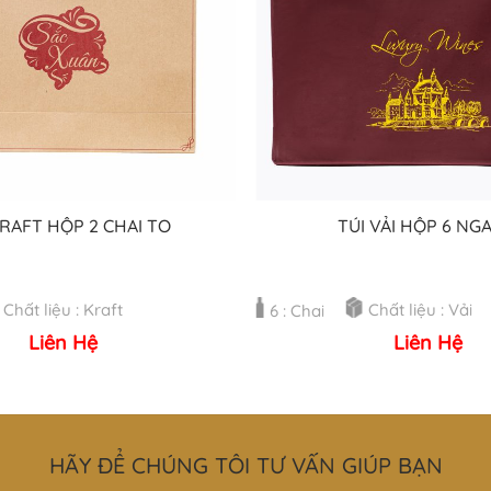
KRAFT HỘP 2 CHAI TO
TÚI VẢI HỘP 6 NG
Chất liệu : Kraft
Chất liệu : Vải
6 : Chai
Liên Hệ
Liên Hệ
HÃY ĐỂ CHÚNG TÔI TƯ VẤN GIÚP BẠN