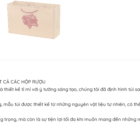
ẤT CẢ CÁC HỘP RƯỢU
đều được nghiên cứu và thiết kế tỉ mỉ với ý tưởng sáng tạo, chúng tôi đã địn
 đến cộng đồng, mẫu túi được thiết kế từ những nguyên vật liệu tự nhiên
 chọn sang trọng, mà còn là sự tiện lợi tối đa khi muốn mang đến nhữ