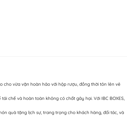
h hình túi sao cho vừa vặn hoàn hảo với hộp rượu, đồng thời tôn lên vẻ
, có thể tái chế và hoàn toàn không có chất gây hại. Với IBC BOXES,
ng món quà tặng lịch sự, trang trọng cho khách hàng, đối tác, và