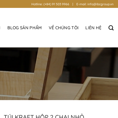
Hotline: (+84) 91 503 9966 | E-mail: info@ibcgroup.vn
N
BLOG SẢN PHẨM
VỀ CHÚNG TÔI
LIÊN HỆ
TÚI KRAFT HỘP 2 CHAI NHỎ