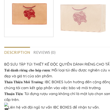
DESCRIPTION
REVIEWS (0)
BỘ SƯU TẬP TÚI THIẾT KẾ ĐỘC QUYỀN DÀNH RIÊNG CHO T
𝐓𝐮́𝐢 𝐝𝐚̀𝐧𝐡 𝐫𝐢𝐞̂𝐧𝐠 𝐜𝐡𝐨 𝐡𝐨̣̂𝐩 𝐫𝐮̛𝐨̛̣𝐮: Mỗi loại túi 
đẹp và giá trị của sản phẩm.
𝐓𝐡𝐚̂𝐧 𝐓𝐡𝐢𝐞̣̂𝐧 𝐌𝐨̂𝐢 𝐓𝐫𝐮̛𝐨̛̀𝐧𝐠: IBC BOXES luôn hướng
chúng tôi cam kết góp phần vào việc bảo vệ môi trường.
𝐓𝐡𝐮𝐚̣̂𝐧 𝐓𝐢𝐞̣̂𝐧: Túi đựng rượu vang không chỉ là một lựa
cấp trên.
Liên hệ với đội ngũ tư vấn IBC BOXES để nhận tư vấn.