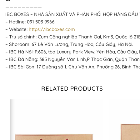
—————————
IBC BOXES – NHÀ SẢN XUẤT VÀ PHÂN PHỐI HỘP HÀNG ĐẦU 
– Hotline: 091 503 9966
– Website:
https://ibcboxes.com
– Trụ sở chính: Cụm Công nghiệp Thanh Oai, Km3, Quốc lộ 21B
– Shoroom: 67 Lê Văn Lương, Trung Hòa, Cầu Giấy, Hà Nội.
– IBC Hà Nội: P.606, tòa Luxury Park View, Yên Hòa, Cầu Giấy, 
– IBC Đà Nẵng: 385 Nguyễn Văn Linh,P Thạc Gián, Quận Tha
– IBC Sài Gòn: 17 Đường số 1, Chu Văn An, Phường 26, Bình Th
RELATED PRODUCTS