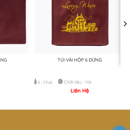
ANG
TÚI VẢI HỘP 6 ĐỨNG
Chất liệu : Vải
6 : Chai
Liên Hệ