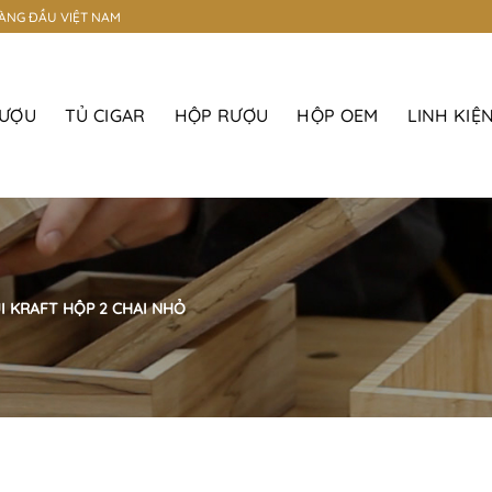
HÀNG ĐẦU VIỆT NAM
RƯỢU
TỦ CIGAR
HỘP RƯỢU
HỘP OEM
LINH KIỆ
I KRAFT HỘP 2 CHAI NHỎ