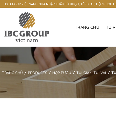
Skip
IBC GROUP VIỆT NAM - NHÀ NHẬP KHẨU TỦ RƯỢU, TỦ CIGAR, HỘP RƯỢU 
to
content
TRANG CHỦ
TỦ 
TRANG CHỦ
/
PRODUCTS
/
HỘP RƯỢU
/
TÚI GIẤY- TÚI VẢI
/
TÚ