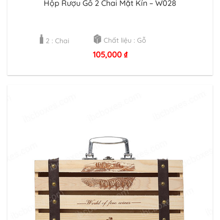
Hộp Rượu Gỗ 2 Chai Mặt Kín – W028
Chất liệu : Gỗ
2 : Chai
105,000
₫