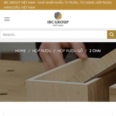
Skip
IBC GROUP VIỆT NAM - NHÀ NHẬP KHẨU TỦ RƯỢU, TỦ CIGAR, HỘP RƯỢU
HÀNG ĐẦU VIỆT NAM
to
content
Search
for:
HOME
/
HỘP RƯỢU
/
HỘP RƯỢU GỖ
/
2 CHAI