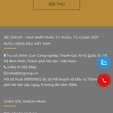
GỬI THƯ
IBC GROUP – NHÀ NHẬP KHẨU TỦ RƯỢU, TỦ CIGAR, HỘP
RƯỢU HÀNG ĐẦU VIỆT NAM
Trụ sở chính: Cụm Công nghiệp Thanh Oai, Km3, Quốc lộ 21B,
Xã Bình Minh, Thành phố Hà Nội - Việt Nam
(+84) 91 503 9966
info@ibcgroup.vn
Mã số thuế: 0101501612 do Sở Kế hoạch và Đầu tư Thành
phố Hà Nội cấp ngày 11 tháng 06 năm 2004.
CHĂM SÓC KHÁCH HÀNG