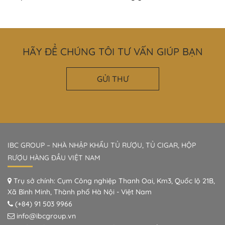
HÃY ĐỂ CHÚNG TÔI TƯ VẤN GIÚP BẠN
GỬI THƯ
IBC GROUP – NHÀ NHẬP KHẨU TỦ RƯỢU, TỦ CIGAR, HỘP
RƯỢU HÀNG ĐẦU VIỆT NAM
Trụ sở chính: Cụm Công nghiệp Thanh Oai, Km3, Quốc lộ 21B,
Xã Bình Minh, Thành phố Hà Nội - Việt Nam
(+84) 91 503 9966
info@ibcgroup.vn