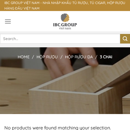
Skip
IBC GROUP VIỆT NAM - NHÀ NHẬP KHẨU TỦ RƯỢU, TỦ CIGAR, HỘP RƯỢU
HÀNG ĐẦU VIỆT NAM
to
content
Search
for:
HOME
/
HỘP RƯỢU
/
HỘP RƯỢU DA
/
3 CHAI
No products were found matching your selection.