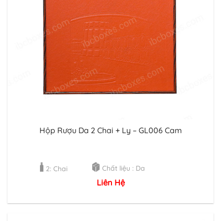
Hộp Rượu Da 2 Chai + Ly – GL006 Cam
Chất liệu : Da
2: Chai
Liên Hệ