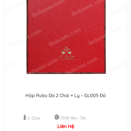
Hộp Rượu Da 2 Chai + Ly – GL005 Đỏ
Chất liệu : Da
2: Chai
Liên Hệ