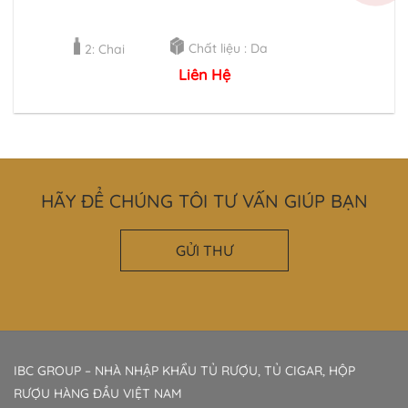
Chất liệu : Da
2: Chai
Liên Hệ
HÃY ĐỂ CHÚNG TÔI TƯ VẤN GIÚP BẠN
GỬI THƯ
IBC GROUP – NHÀ NHẬP KHẨU TỦ RƯỢU, TỦ CIGAR, HỘP
RƯỢU HÀNG ĐẦU VIỆT NAM