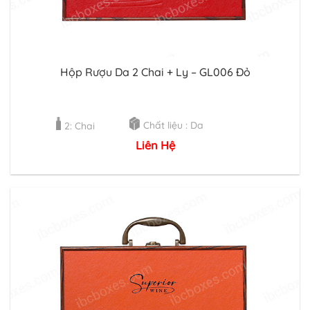
Hộp Rượu Da 2 Chai + Ly – GL006 Đỏ
Chất liệu : Da
2: Chai
Liên Hệ