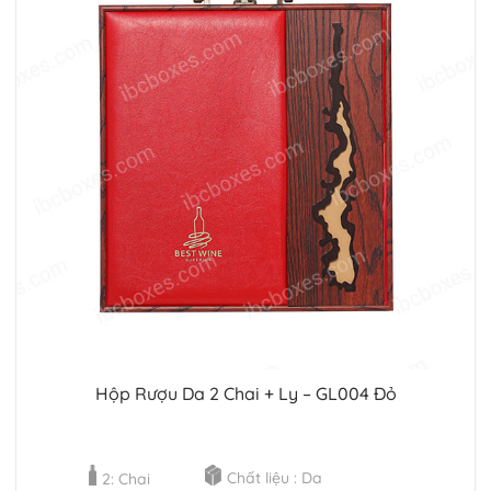
Hộp Rượu Da 2 Chai + Ly – GL004 Đỏ
Chất liệu : Da
2: Chai