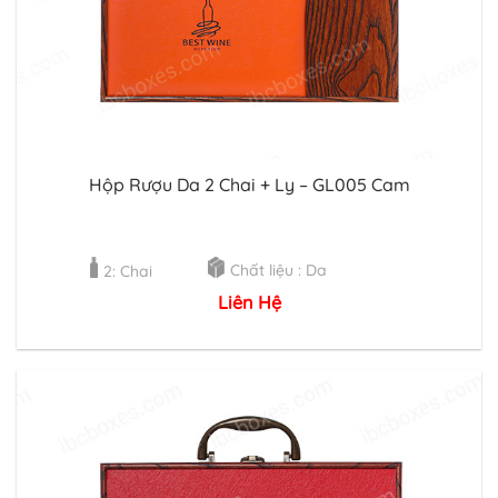
Hộp Rượu Da 2 Chai + Ly – GL005 Cam
Chất liệu : Da
2: Chai
Liên Hệ