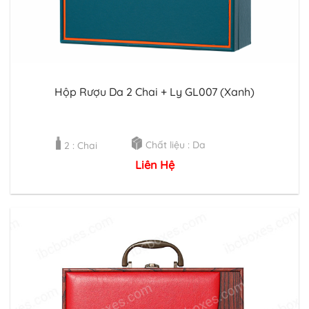
Hộp Rượu Da 2 Chai + Ly GL007 (Xanh)
Chất liệu : Da
2 : Chai
Liên Hệ