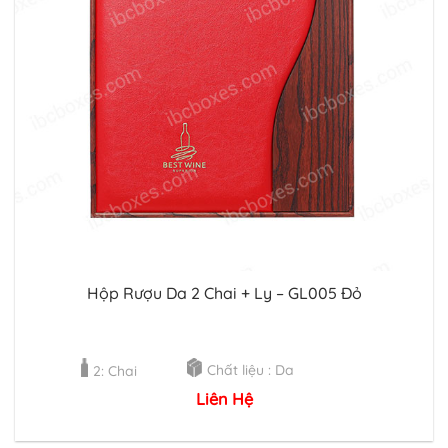
Hộp Rượu Da 2 Chai + Ly – GL005 Đỏ
Chất liệu : Da
2: Chai
Liên Hệ