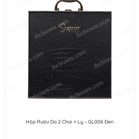
Hộp Rượu Da 2 Chai + Ly – GL006 Đen