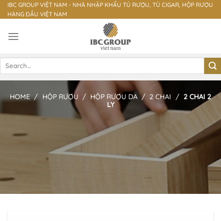
Skip
IBC GROUP VIỆT NAM - NHÀ NHẬP KHẨU TỦ RƯỢU, TỦ CIGAR, HỘP RƯỢU
HÀNG ĐẦU VIỆT NAM
to
content
Search
for:
HOME
/
HỘP RƯỢU
/
HỘP RƯỢU DA
/
2 CHAI
/
2 CHAI 2
LY