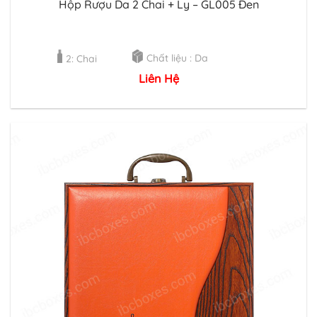
Hộp Rượu Da 2 Chai + Ly – GL005 Đen
Chất liệu : Da
2: Chai
Liên Hệ