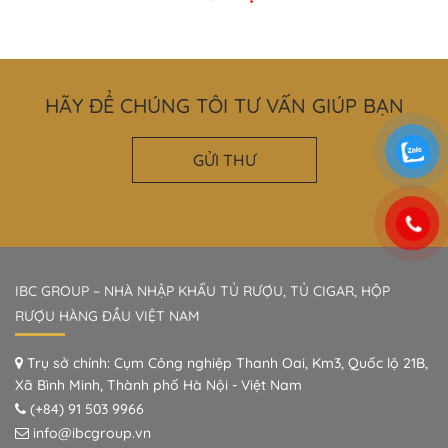
HÃY ĐỂ CHÚNG TÔI TƯ VẤN GIÚP BẠN
GỬI THƯ
IBC GROUP – NHÀ NHẬP KHẨU TỦ RƯỢU, TỦ CIGAR, HỘP
RƯỢU HÀNG ĐẦU VIỆT NAM
Trụ sở chính: Cụm Công nghiệp Thanh Oai, Km3, Quốc lộ 21B,
Xã Bình Minh, Thành phố Hà Nội - Việt Nam
(+84) 91 503 9966
info@ibcgroup.vn