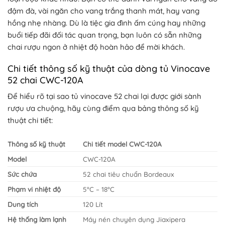
đậm đà, vài ngăn cho vang trắng thanh mát, hay vang
hồng nhẹ nhàng. Dù là tiệc gia đình ấm cúng hay những
buổi tiếp đãi đối tác quan trọng, bạn luôn có sẵn những
chai rượu ngon ở nhiệt độ hoàn hảo để mời khách.
Chi tiết thông số kỹ thuật của dòng tủ Vinocave
52 chai CWC-120A
Để hiểu rõ tại sao tủ vinocave 52 chai lại được giới sành
rượu ưa chuộng, hãy cùng điểm qua bảng thông số kỹ
thuật chi tiết:
Thông số kỹ thuật
Chi tiết model CWC-120A
Model
CWC-120A
Sức chứa
52 chai tiêu chuẩn Bordeaux
Phạm vi nhiệt độ
5°C – 18°C
Dung tích
120 Lít
Hệ thống làm lạnh
Máy nén chuyên dụng Jiaxipera