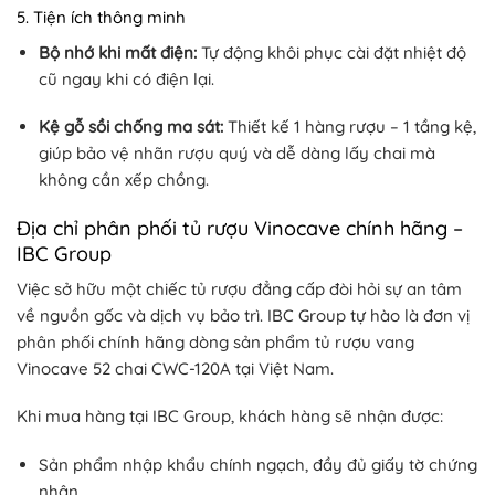
5. Tiện ích thông minh
Bộ nhớ khi mất điện:
Tự động khôi phục cài đặt nhiệt độ
cũ ngay khi có điện lại.
Kệ gỗ sồi chống ma sát:
Thiết kế 1 hàng rượu – 1 tầng kệ,
giúp bảo vệ nhãn rượu quý và dễ dàng lấy chai mà
không cần xếp chồng.
Địa chỉ phân phối tủ rượu Vinocave chính hãng –
IBC Group
Việc sở hữu một chiếc tủ rượu đẳng cấp đòi hỏi sự an tâm
về nguồn gốc và dịch vụ bảo trì. IBC Group tự hào là đơn vị
phân phối chính hãng dòng sản phẩm tủ rượu vang
Vinocave 52 chai CWC-120A tại Việt Nam.
Khi mua hàng tại IBC Group, khách hàng sẽ nhận được:
Sản phẩm nhập khẩu chính ngạch, đầy đủ giấy tờ chứng
nhận.