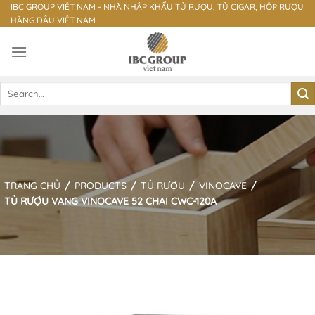
Skip
IBC GROUP VIỆT NAM - NHÀ NHẬP KHẨU TỦ RƯỢU, TỦ CIGAR, HỘP RƯỢU
HÀNG ĐẦU VIỆT NAM
to
content
Search
for:
TRANG CHỦ
/
PRODUCTS
/
TỦ RƯỢU
/
VINOCAVE
/
TỦ RƯỢU VANG VINOCAVE 52 CHAI CWC-120A