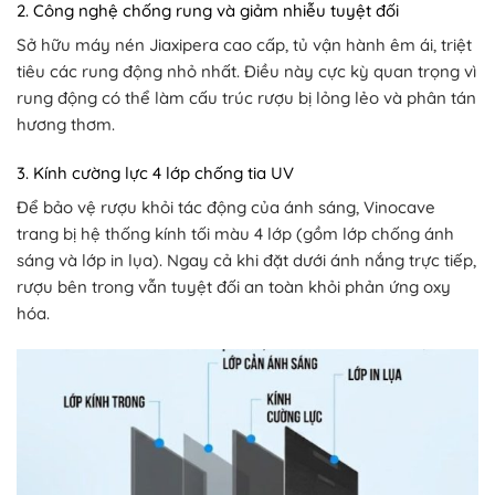
2. Công nghệ chống rung và giảm nhiễu tuyệt đối
Sở hữu máy nén Jiaxipera cao cấp, tủ vận hành êm ái, triệt
tiêu các rung động nhỏ nhất. Điều này cực kỳ quan trọng vì
rung động có thể làm cấu trúc rượu bị lỏng lẻo và phân tán
hương thơm.
3. Kính cường lực 4 lớp chống tia UV
Để bảo vệ rượu khỏi tác động của ánh sáng, Vinocave
trang bị hệ thống kính tối màu 4 lớp (gồm lớp chống ánh
sáng và lớp in lụa). Ngay cả khi đặt dưới ánh nắng trực tiếp,
rượu bên trong vẫn tuyệt đối an toàn khỏi phản ứng oxy
hóa.