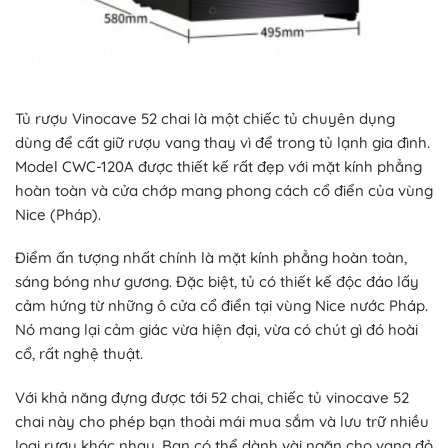
Tủ rượu Vinocave 52 chai là một chiếc tủ chuyên dụng
dùng để cất giữ rượu vang thay vì để trong tủ lạnh gia đình.
Model CWC-120A được thiết kế rất đẹp với mặt kính phẳng
hoàn toàn và cửa chớp mang phong cách cổ điển của vùng
Nice (Pháp).
Điểm ấn tượng nhất chính là mặt kính phẳng hoàn toàn,
sáng bóng như gương. Đặc biệt, tủ có thiết kế độc đáo lấy
cảm hứng từ những ô cửa cổ điển tại vùng Nice nước Pháp.
Nó mang lại cảm giác vừa hiện đại, vừa có chút gì đó hoài
cổ, rất nghệ thuật.
Với khả năng đựng được tới 52 chai, chiếc tủ vinocave 52
chai này cho phép bạn thoải mái mua sắm và lưu trữ nhiều
loại rượu khác nhau. Bạn có thể dành vài ngăn cho vang đỏ