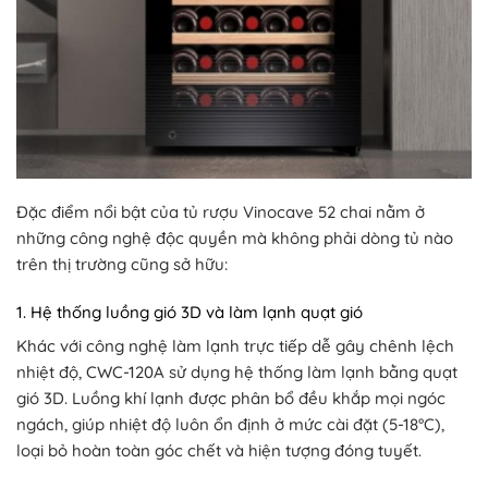
Đặc điểm nổi bật của tủ rượu Vinocave 52 chai nằm ở
những công nghệ độc quyền mà không phải dòng tủ nào
trên thị trường cũng sở hữu:
1. Hệ thống luồng gió 3D và làm lạnh quạt gió
Khác với công nghệ làm lạnh trực tiếp dễ gây chênh lệch
nhiệt độ, CWC-120A sử dụng hệ thống làm lạnh bằng quạt
gió 3D. Luồng khí lạnh được phân bổ đều khắp mọi ngóc
ngách, giúp nhiệt độ luôn ổn định ở mức cài đặt (5-18°C),
loại bỏ hoàn toàn góc chết và hiện tượng đóng tuyết.