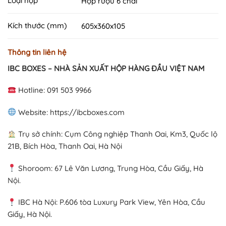
Loại hộp
Hộp rượu 6 chai
Kích thước (mm)
605x360x105
Thông tin liên hệ
IBC BOXES – NHÀ SẢN XUẤT HỘP HÀNG ĐẦU VIỆT NAM
Hotline: 091 503 9966
Website: https://ibcboxes.com
Trụ sở chính: Cụm Công nghiệp Thanh Oai, Km3, Quốc lộ
21B, Bích Hòa, Thanh Oai, Hà Nội
Shoroom: 67 Lê Văn Lương, Trung Hòa, Cầu Giấy, Hà
Nội.
IBC Hà Nội: P.606 tòa Luxury Park View, Yên Hòa, Cầu
Giấy, Hà Nội.