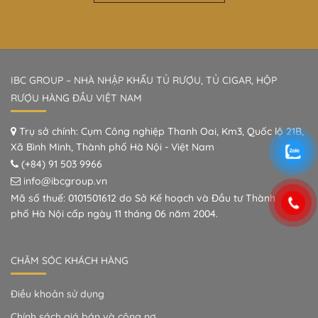
IBC GROUP – NHÀ NHẬP KHẨU TỦ RƯỢU, TỦ CIGAR, HỘP
RƯỢU HÀNG ĐẦU VIỆT NAM
Trụ sở chính: Cụm Công nghiệp Thanh Oai, Km3, Quốc lộ 21B,
Xã Bình Minh, Thành phố Hà Nội - Việt Nam
(+84) 91 503 9966
info@ibcgroup.vn
Mã số thuế: 0101501612 do Sở Kế hoạch và Đầu tư Thành
phố Hà Nội cấp ngày 11 tháng 06 năm 2004.
CHĂM SÓC KHÁCH HÀNG
Điều khoản sử dụng
Chính sách giá bán và công nợ