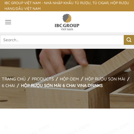
Skip
IBC GROUP VIỆT NAM - NHÀ NHẬP KHẨU TỦ RƯỢU, TỦ CIGAR, HỘP RƯỢU
HÀNG ĐẦU VIỆT NAM
to
content
Search
for:
TRANG CHỦ
/
PRODUCTS
/
HỘP OEM
/
HỘP RƯỢU SƠN MÀI
/
6 CHAI
/
HỘP RƯỢU SƠN MÀI 6 CHAI VINA DRINKS