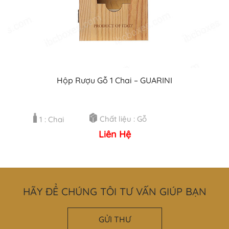
Hộp Rượu Gỗ 1 Chai – GUARINI
Chất liệu : Gỗ
1 : Chai
Liên Hệ
HÃY ĐỂ CHÚNG TÔI TƯ VẤN GIÚP BẠN
GỬI THƯ