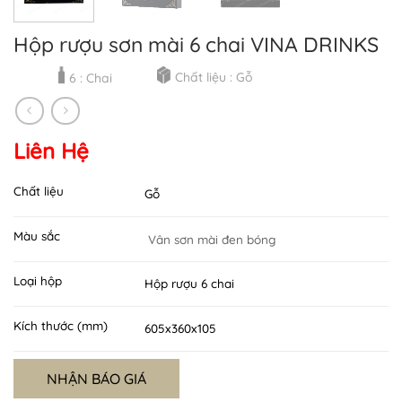
Hộp rượu sơn mài 6 chai VINA DRINKS
Chất liệu : Gỗ
6 : Chai
Liên Hệ
Chất liệu
Gỗ
Màu sắc
Vân sơn mài đen bóng
Loại hộp
Hộp rượu 6 chai
Kích thước (mm)
605x360x105
NHẬN BÁO GIÁ