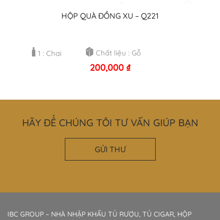
HỘP QUÀ ĐỒNG XU – Q221
Chất liệu : Gỗ
1 : Chai
200,000
₫
HÃY ĐỂ CHÚNG TÔI TƯ VẤN GIÚP BẠN
GỬI THƯ
IBC GROUP – NHÀ NHẬP KHẨU TỦ RƯỢU, TỦ CIGAR, HỘP