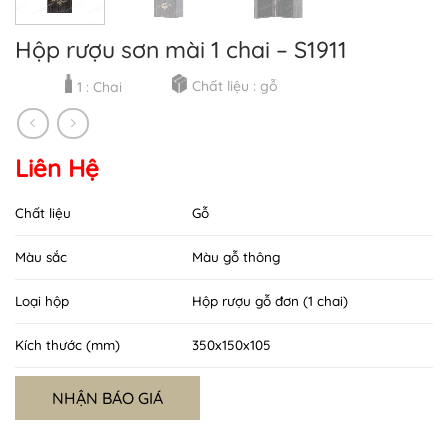
Hộp rượu sơn mài 1 chai – S1911
Chất liệu : gỗ
1 : Chai
Liên Hệ
Chất liệu
Gỗ
Màu sắc
Màu gỗ thông
Loại hộp
Hộp rượu gỗ đơn (1 chai)
Kích thước (mm)
350x150x105
NHẬN BÁO GIÁ