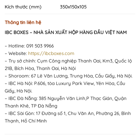
Kích thước (mm)
350x150x105
Thông tin liên hệ
IBC BOXES – NHÀ SẢN XUẤT HỘP HÀNG ĐẦU VIỆT NAM
– Hotline: 091 503 9966
– Website:
https://ibcboxes.com
– Trụ sở chính: Cụm Công nghiệp Thanh Oai, Km3, Quốc lộ
21B, Bích Hòa, Thanh Oai, Hà Nội
– Shoroom: 67 Lê Văn Lương, Trung Hòa, Cầu Giấy, Hà Nội.
– IBC Hà Nội: P.606, tòa Luxury Park View, Yên Hòa, Cầu
Giấy, Hà Nội.
– IBC Đà Nẵng: 385 Nguyễn Văn Linh,P Thạc Gián, Quận
Thanh Khê, TP Đà Nẵng
– IBC Sài Gòn: 17 Đường số 1, Chu Văn An, Phường 26, Bình
Thạnh, Hồ Chí Minh