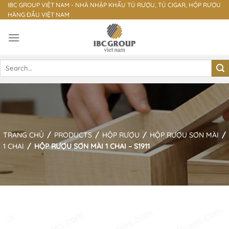
Skip
IBC GROUP VIỆT NAM - NHÀ NHẬP KHẨU TỦ RƯỢU, TỦ CIGAR, HỘP RƯỢU
HÀNG ĐẦU VIỆT NAM
to
content
Search
for:
TRANG CHỦ
/
PRODUCTS
/
HỘP RƯỢU
/
HỘP RƯỢU SƠN MÀI
/
1 CHAI
/
HỘP RƯỢU SƠN MÀI 1 CHAI – S1911