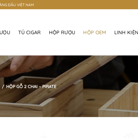
HÀNG ĐẦU VIỆT NAM
RƯỢU
TỦ CIGAR
HỘP RƯỢU
HỘP OEM
LINH KIỆ
/
HỘP GỖ 2 CHAI – PIRATE