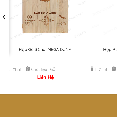
Hộp Gỗ 3 Chai MEGA DUNK
Hộp Rư
Chất liệu : Gỗ
3 : Chai
1 : Chai
Liên Hệ