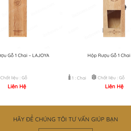
ợu Gỗ 1 Chai – LAJOYA
Hộp Rượu Gỗ 1 Chai
Chất liệu : Gỗ
Chất liệu : Gỗ
1 : Chai
Liên Hệ
Liên Hệ
HÃY ĐỂ CHÚNG TÔI TƯ VẤN GIÚP BẠN