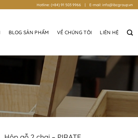
Hotline: (+84) 91 503 9966 | E-mail: info@ibcgroup.vn
N
BLOG SẢN PHẨM
VỀ CHÚNG TÔI
LIÊN HỆ
Hộp gỗ 2 chai – PIRATE