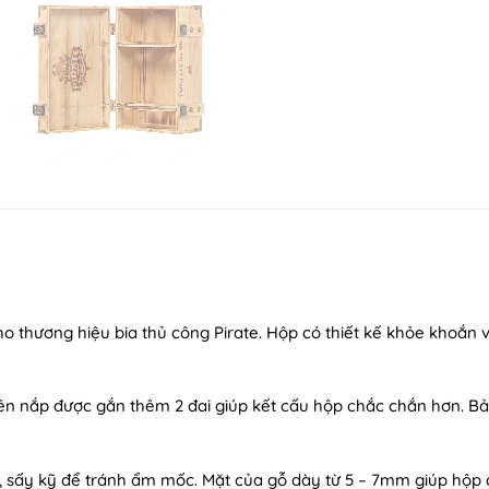
o thương hiệu bia thủ công Pirate. Hộp có thiết kế khỏe khoắn v
n nắp được gắn thêm 2 đai giúp kết cấu hộp chắc chắn hơn. Bản
, sấy kỹ để tránh ẩm mốc. Mặt của gỗ dày từ 5 – 7mm giúp hộp 