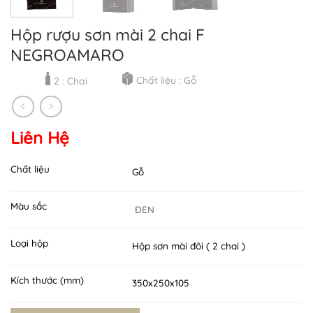
Hộp rượu sơn mài 2 chai F
NEGROAMARO
Chất liệu : Gỗ
2 : Chai
Liên Hệ
Chất liệu
Gỗ
Màu sắc
ĐEN
Loại hộp
Hộp sơn mài đôi ( 2 chai )
Kích thước (mm)
350x250x105