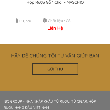
Hộp Rượu Gỗ 1 Chai – MASCHIO
Chất liệu : Gỗ
1 : Chai
Liên Hệ
HÃY ĐỂ CHÚNG TÔI TƯ VẤN GIÚP BẠN
GỬI THƯ
IBC GROUP – NHÀ NHẬP KHẨU TỦ RƯỢU, TỦ CIGAR, HỘP
RƯỢU HÀNG ĐẦU VIỆT NAM