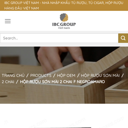
Skip
IBC GROUP VIỆT NAM - NHÀ NHẬP KHẨU TỦ RƯỢU, TỦ CIGAR, HỘP RƯỢU
HÀNG ĐẦU VIỆT NAM
to
content
Search
for:
TRANG CHỦ
/
PRODUCTS
/
HỘP OEM
/
HỘP RƯỢU SƠN MÀI
/
2 CHAI
/
HỘP RƯỢU SƠN MÀI 2 CHAI F NEGROAMARO