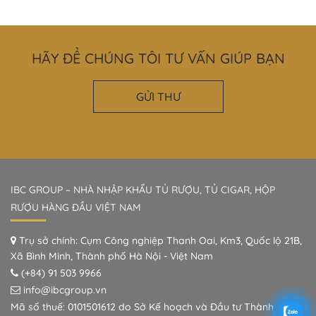
HÃY ĐỂ CHÚNG TÔI TƯ VẤN GIÚP BẠN
GỬI THƯ
IBC GROUP – NHÀ NHẬP KHẨU TỦ RƯỢU, TỦ CIGAR, HỘP
RƯỢU HÀNG ĐẦU VIỆT NAM
Trụ sở chính: Cụm Công nghiệp Thanh Oai, Km3, Quốc lộ 21B,
Xã Bình Minh, Thành phố Hà Nội - Việt Nam
(+84) 91 503 9966
info@ibcgroup.vn
Mã số thuế: 0101501612 do Sở Kế hoạch và Đầu tư Thành