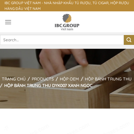
Skip
IBC GROUP VIỆT NAM - NHÀ NHẬP KHẨU TỦ RƯỢU, TỦ CIGAR, HỘP RƯỢU
HÀNG ĐẦU VIỆT NAM
to
content
Search
for:
TRANG CHỦ
/
PRODUCTS
/
HỘP OEM
/
HỘP BÁNH TRUNG THU
/
HỘP BÁNH TRUNG THU DYK007 XANH NGỌC