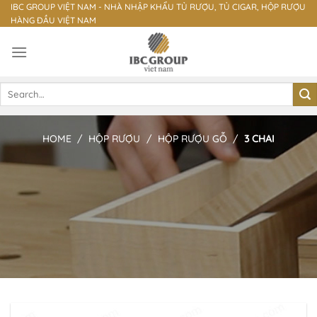
Skip
IBC GROUP VIỆT NAM - NHÀ NHẬP KHẨU TỦ RƯỢU, TỦ CIGAR, HỘP RƯỢU
HÀNG ĐẦU VIỆT NAM
to
content
Search
for:
HOME
/
HỘP RƯỢU
/
HỘP RƯỢU GỖ
/
3 CHAI