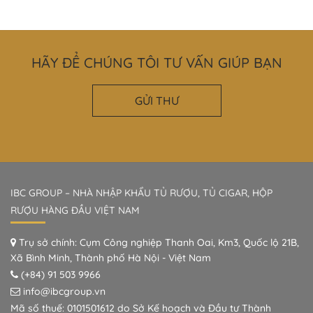
HÃY ĐỂ CHÚNG TÔI TƯ VẤN GIÚP BẠN
GỬI THƯ
IBC GROUP – NHÀ NHẬP KHẨU TỦ RƯỢU, TỦ CIGAR, HỘP
RƯỢU HÀNG ĐẦU VIỆT NAM
Trụ sở chính: Cụm Công nghiệp Thanh Oai, Km3, Quốc lộ 21B,
Xã Bình Minh, Thành phố Hà Nội - Việt Nam
(+84) 91 503 9966
info@ibcgroup.vn
Mã số thuế: 0101501612 do Sở Kế hoạch và Đầu tư Thành