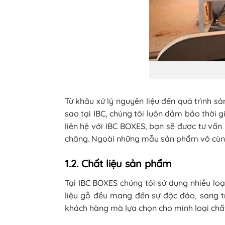
Từ khâu xử lý nguyên liệu đến quá trình sả
sao tại IBC, chúng tôi luôn đảm bảo thời
liên hệ với IBC BOXES, bạn sẽ được tư vấ
chăng. Ngoài những mẫu sản phẩm vô cùng
1.2. Chất liệu sản phẩm
Tại IBC BOXES chúng tôi sử dụng nhiều lo
liệu gỗ đều mang đến sự độc đáo, sang 
khách hàng mà lựa chọn cho mình loại chất