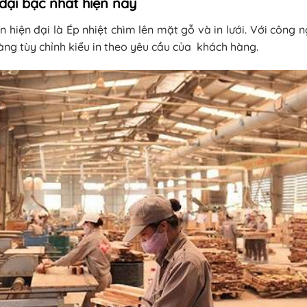
 đại bậc nhất hiện nay
n hiện đại là Ép nhiệt chìm lên mặt gỗ và in lưới. Với công
dàng tùy chỉnh kiểu in theo yêu cầu của khách hàng.