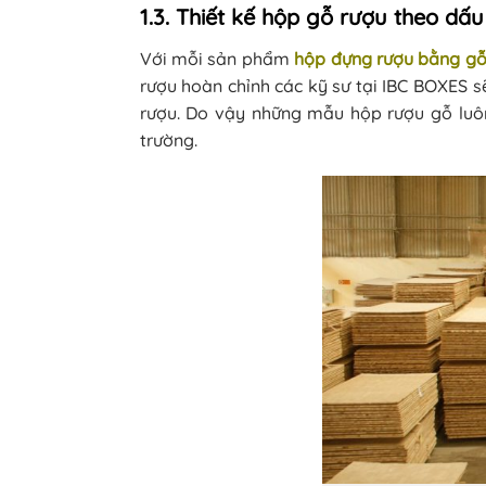
1.3. Thiết kế hộp gỗ rượu theo dấu
Với mỗi sản phẩm
hộp đựng rượu bằng g
rượu hoàn chỉnh các kỹ sư tại IBC BOXES 
rượu. Do vậy những mẫu hộp rượu gỗ luôn
trường.