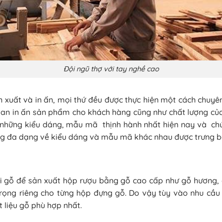
Đội ngũ thợ với tay nghề cao
n xuất và in ấn, mọi thứ đều được thực hiện một cách chuyên
 gian in ấn sản phẩm cho khách hàng cũng như chất lượng củ
n những kiểu dáng, mẫu mã thịnh hành nhất hiện nay và chún
 đa dạng về kiểu dáng và mẫu mã khác nhau được trưng bà
ại gỗ để sản xuất hộp rượu bằng gỗ cao cấp như gỗ hương, g
trọng riêng cho từng hộp đựng gỗ. Do vậy tùy vào nhu cầ
 liệu gỗ phù hợp nhất.