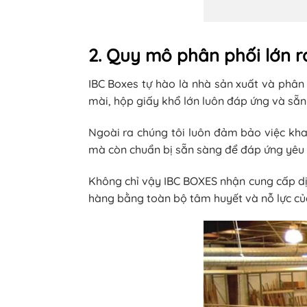
2. Quy mô phân phối lớn r
IBC Boxes tự hào là nhà sản xuất và phâ
mài, hộp giấy khổ lớn luôn đáp ứng và sẵ
Ngoài ra chúng tôi luôn đảm bảo việc kha
mà còn chuẩn bị sẵn sàng để đáp ứng yêu c
Không chỉ vậy IBC BOXES nhận cung cấp dị
hàng bằng toàn bộ tâm huyết và nỗ lực củ