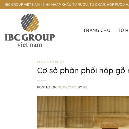
Skip
IBC GROUP VIỆT NAM - NHÀ NHẬP KHẨU TỦ RƯỢU, TỦ CIGAR, HỘP RƯỢU 
to
content
TRANG CHỦ
TỦ 
BLOG SẢN PHẨM
Cơ sở phân phối hộp gỗ 
POSTED ON
10/09/2022
BY
IBC