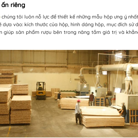
 ấn riêng
ỗ
chúng tôi luôn nỗ lực để thiết kế những mẫu hộp ưng ý nhấ
sẽ dựa vào: kích thước của hộp, hình dáng hộp, mục đích s
 giúp sản phẩm rượu bên trong nâng tầm giá trị và khẳng