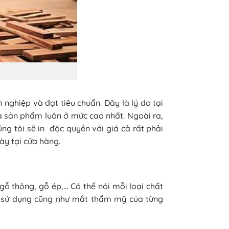
 nghiệp và đạt tiêu chuẩn. Đây là lý do tại
a sản phẩm luôn ở mức cao nhất. Ngoài ra,
g tôi sẽ in độc quyền với giá cả rất phải
y tại cửa hàng.
ỗ thông, gỗ ép,… Có thể nói mỗi loại chất
u sử dụng cũng như mắt thẩm mỹ của từng