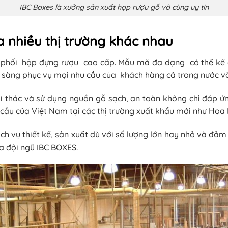
IBC Boxes là xưởng sản xuất họp rượu gỗ vô cùng uy tín
a nhiều thị trường khác nhau
n phối hộp đựng rượu cao cấp. Mẫu mã đa dạng có thể kể 
n sàng phục vụ mọi nhu cầu của khách hàng cả trong nước v
i thác và sử dụng nguồn gỗ sạch, an toàn không chỉ đáp ứn
ầu của Việt Nam tại các thị trường xuất khẩu mới như Hoa K
ch vụ thiết kế, sản xuất dù với số lượng lớn hay nhỏ và đả
a đội ngũ IBC BOXES.