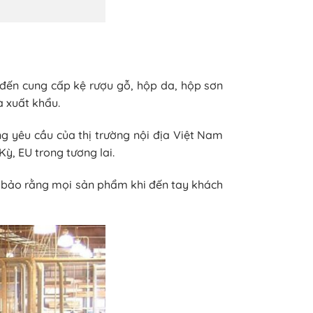
đến cung cấp kệ rượu gỗ, hộp da, hộp sơn
à xuất khẩu.
g yêu cầu của thị trường nội địa Việt Nam
ỳ, EU trong tương lai.
m bảo rằng mọi sản phẩm khi đến tay khách