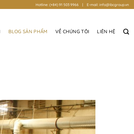
Hotline: (+84) 91 503 9966 | E-mail: info@ibcgroup.vn
N
BLOG SẢN PHẨM
VỀ CHÚNG TÔI
LIÊN HỆ