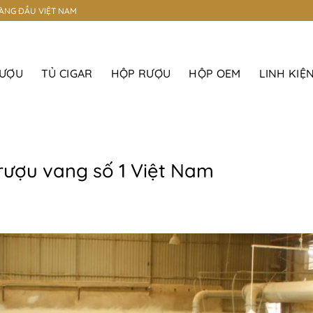
HÀNG ĐẦU VIỆT NAM
RƯỢU
TỦ CIGAR
HỘP RƯỢU
HỘP OEM
LINH KIỆ
rượu vang số 1 Việt Nam