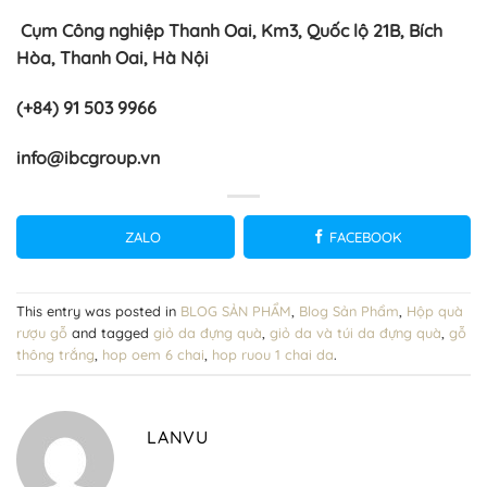
Cụm Công nghiệp Thanh Oai, Km3, Quốc lộ 21B, Bích
Hòa, Thanh Oai, Hà Nội
(+84) 91 503 9966
info@ibcgroup.vn
ZALO
FACEBOOK
This entry was posted in
BLOG SẢN PHẨM
,
Blog Sản Phẩm
,
Hộp quà
rượu gỗ
and tagged
giỏ da đựng quà
,
giỏ da và túi da đựng quà
,
gỗ
thông trắng
,
hop oem 6 chai
,
hop ruou 1 chai da
.
LANVU