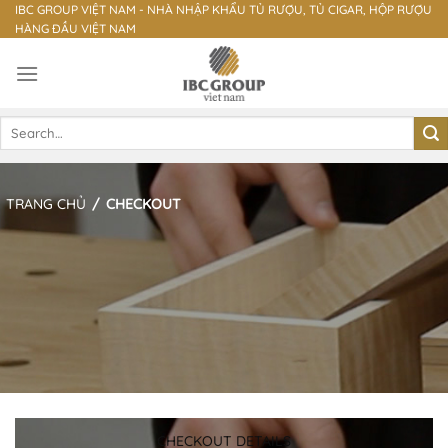
Skip
IBC GROUP VIỆT NAM - NHÀ NHẬP KHẨU TỦ RƯỢU, TỦ CIGAR, HỘP RƯỢU
HÀNG ĐẦU VIỆT NAM
to
content
Search
for:
TRANG CHỦ
/
CHECKOUT
CHECKOUT DETAILS