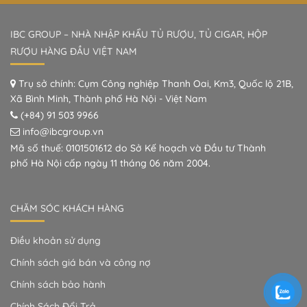
IBC GROUP – NHÀ NHẬP KHẨU TỦ RƯỢU, TỦ CIGAR, HỘP
RƯỢU HÀNG ĐẦU VIỆT NAM
Trụ sở chính: Cụm Công nghiệp Thanh Oai, Km3, Quốc lộ 21B,
Xã Bình Minh, Thành phố Hà Nội - Việt Nam
(+84) 91 503 9966
info@ibcgroup.vn
Mã số thuế: 0101501612 do Sở Kế hoạch và Đầu tư Thành
phố Hà Nội cấp ngày 11 tháng 06 năm 2004.
CHĂM SÓC KHÁCH HÀNG
Điều khoản sử dụng
Chính sách giá bán và công nợ
Chính sách bảo hành
Chính Sách Đổi Trả